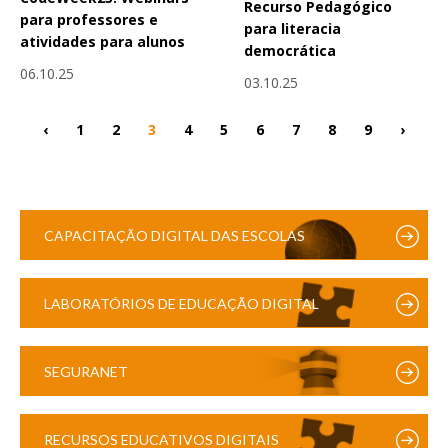
Recurso Pedagógico
para professores e
para literacia
atividades para alunos
democrática
06.10.25
03.10.25
‹
1
2
3
4
5
6
7
8
9
›
CAPACITAÇÃO DIGITAL DAS ESCOLAS
LABORATÓRIOS DE EDUCAÇÃO DIGITAL
SEGURANET
RECURSOS EDUCATIVOS DIGITAIS