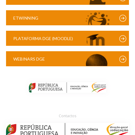
ETWINNING
PLATAFORMA DGE (MOODLE)
WEBINARS DGE
Contactos