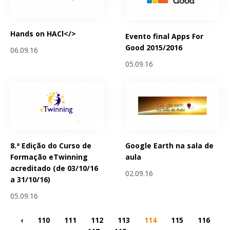
Hands on HACl</>
Evento final Apps For
Good 2015/2016
06.09.16
05.09.16
8.ª Edição do Curso de
Google Earth na sala de
Formação eTwinning
aula
acreditado (de 03/10/16
02.09.16
a 31/10/16)
05.09.16
‹
110
111
112
113
114
115
116