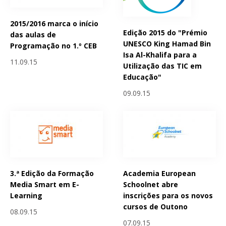
2015/2016 marca o início
Edição 2015 do "Prémio
das aulas de
UNESCO King Hamad Bin
Programação no 1.º CEB
Isa Al-Khalifa para a
11.09.15
Utilização das TIC em
Educação"
09.09.15
3.ª Edição da Formação
Academia European
Media Smart em E-
Schoolnet abre
Learning
inscrições para os novos
cursos de Outono
08.09.15
07.09.15