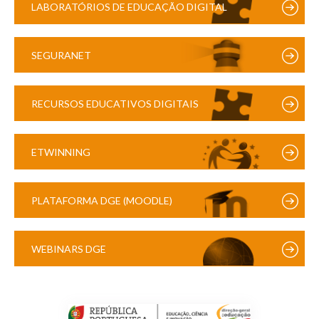
LABORATÓRIOS DE EDUCAÇÃO DIGITAL
SEGURANET
RECURSOS EDUCATIVOS DIGITAIS
ETWINNING
PLATAFORMA DGE (MOODLE)
WEBINARS DGE