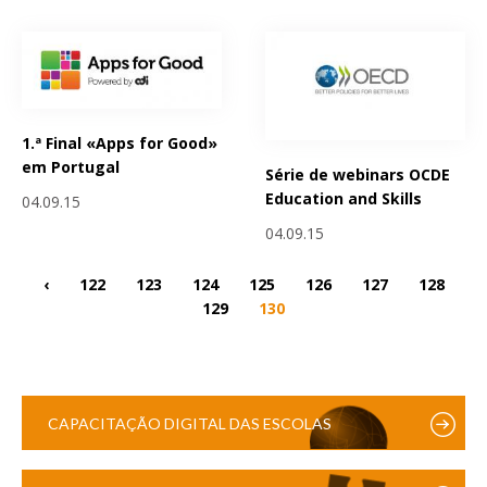
1.ª Final «Apps for Good»
em Portugal
Série de webinars OCDE
Education and Skills
04.09.15
04.09.15
‹
122
123
124
125
126
127
128
129
130
CAPACITAÇÃO DIGITAL DAS ESCOLAS