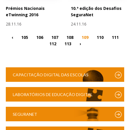
Prémios Nacionais
10.ª edição dos Desafios
eTwinning 2016
SeguraNet
28.11.16
24.11.16
‹
105
106
107
108
109
110
111
112
113
›
CAPACITAÇÃO DIGITAL DAS ESCOLAS
LABORATÓRIOS DE EDUCAÇÃO DIGITAL
SEGURANET