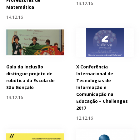
Professores de
13.12.16
Matemática
14.12.16
Gala da Inclusão
X Conferência
distingue projeto de
Internacional de
robótica da Escola de
Tecnologias de
São Gonçalo
Informação e
Comunicação na
13.12.16
Educação – Challenges
2017
12.12.16