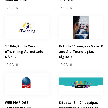
selecionados
1.º CEB»
17.02.16
16.02.16
1.ª Edição do Curso
Estudo “Crianças (0 aos 8
eTwinning Acreditado –
anos) e Tecnologias
Nível 2
Digitais”
15.02.16
15.02.16
WEBINAR DGE -
Sitestar 3 – 74 equipas
«Cibercrime no
passaram à 2.ª fase do