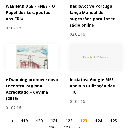
WEBINAR DGE - «NEE - O
RadioActive Portugal
Papel dos terapeutas
lança Manual de
nos CRI»
sugestões para fazer
rádio online
02.02.16
02.02.16
eTwinning promove novo
Iniciativa Google RISE
Encontro Regional
apoia a utilização das
Acreditado – Covilhã
TIC
(2016)
01.02.16
01.02.16
‹
119
120
121
122
123
124
125
126
127
›