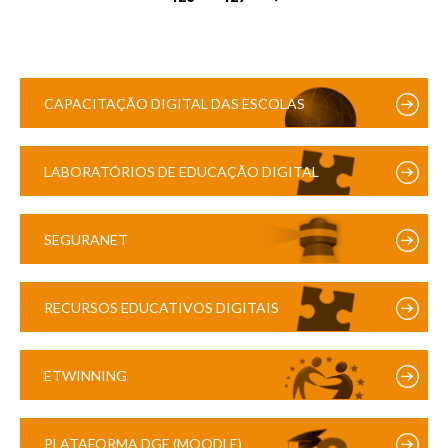
CAPACITAÇÃO DIGITAL DAS ESCOLAS
LABORATÓRIOS DE EDUCAÇÃO DIGITAL
SEGURANET
RECURSOS EDUCATIVOS DIGITAIS
ETWINNING
PLATAFORMA DGE (MOODLE)