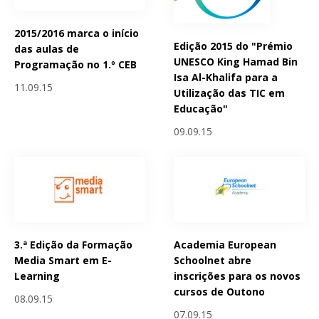
2015/2016 marca o início
Edição 2015 do "Prémio
das aulas de
UNESCO King Hamad Bin
Programação no 1.º CEB
Isa Al-Khalifa para a
11.09.15
Utilização das TIC em
Educação"
09.09.15
3.ª Edição da Formação
Academia European
Media Smart em E-
Schoolnet abre
Learning
inscrições para os novos
cursos de Outono
08.09.15
07.09.15