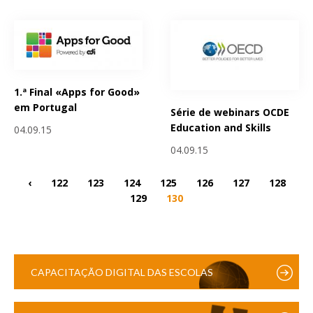
1.ª Final «Apps for Good»
em Portugal
Série de webinars OCDE
Education and Skills
04.09.15
04.09.15
‹
122
123
124
125
126
127
128
129
130
CAPACITAÇÃO DIGITAL DAS ESCOLAS