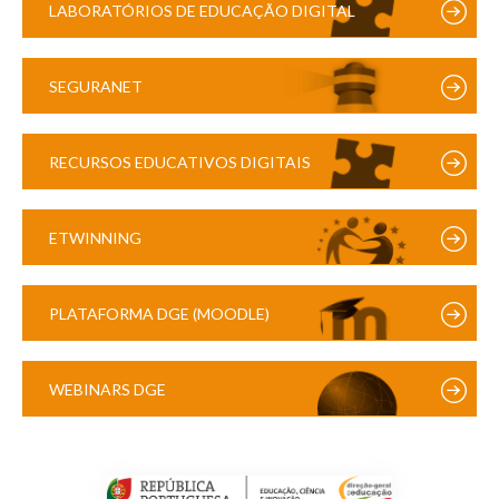
LABORATÓRIOS DE EDUCAÇÃO DIGITAL
SEGURANET
RECURSOS EDUCATIVOS DIGITAIS
ETWINNING
PLATAFORMA DGE (MOODLE)
WEBINARS DGE