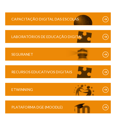
CAPACITAÇÃO DIGITAL DAS ESCOLAS
LABORATÓRIOS DE EDUCAÇÃO DIGITAL
SEGURANET
RECURSOS EDUCATIVOS DIGITAIS
ETWINNING
PLATAFORMA DGE (MOODLE)