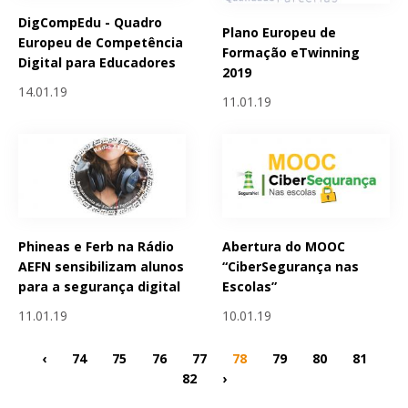
DigCompEdu - Quadro
Plano Europeu de
Europeu de Competência
Formação eTwinning
Digital para Educadores
2019
14.01.19
11.01.19
Phineas e Ferb na Rádio
Abertura do MOOC
AEFN sensibilizam alunos
“CiberSegurança nas
para a segurança digital
Escolas”
11.01.19
10.01.19
‹
74
75
76
77
78
79
80
81
82
›