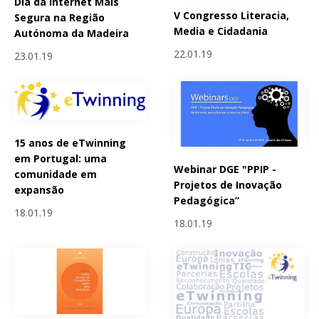
Dia da Internet Mais
V Congresso Literacia,
Segura na Região
Media e Cidadania
Autónoma da Madeira
22.01.19
23.01.19
15 anos de eTwinning
em Portugal: uma
Webinar DGE "PPIP -
comunidade em
Projetos de Inovação
expansão
Pedagógica”
18.01.19
18.01.19