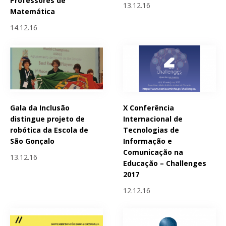
Professores de
13.12.16
Matemática
14.12.16
Gala da Inclusão
X Conferência
distingue projeto de
Internacional de
robótica da Escola de
Tecnologias de
São Gonçalo
Informação e
Comunicação na
13.12.16
Educação – Challenges
2017
12.12.16