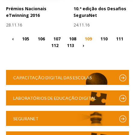
Prémios Nacionais
10.ª edição dos Desafios
eTwinning 2016
SeguraNet
28.11.16
24.11.16
‹
105
106
107
108
109
110
111
112
113
›
CAPACITAÇÃO DIGITAL DAS ESCOLAS
LABORATÓRIOS DE EDUCAÇÃO DIGITAL
SEGURANET