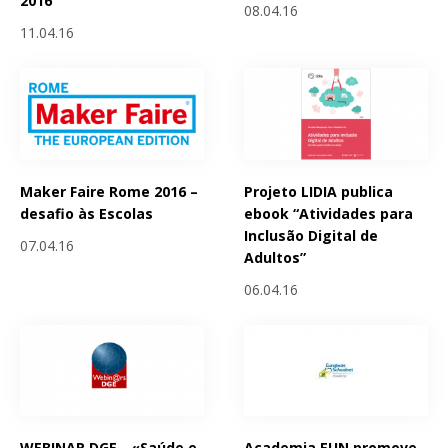
2016
08.04.16
11.04.16
Maker Faire Rome 2016 –
Projeto LIDIA publica
desafio às Escolas
ebook “Atividades para
Inclusão Digital de
07.04.16
Adultos”
06.04.16
WEBINAR DGE - «Saúde e
Academia EUN promove