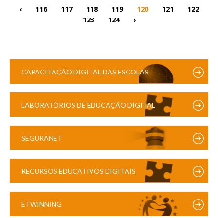
‹
116
117
118
119
120
121
122
123
124
›
CAPACITAÇÃO DIGITAL DAS ESCOLAS
LABORATÓRIOS DE EDUCAÇÃO DIGITAL
SEGURANET
RECURSOS EDUCATIVOS DIGITAIS
ETWINNING