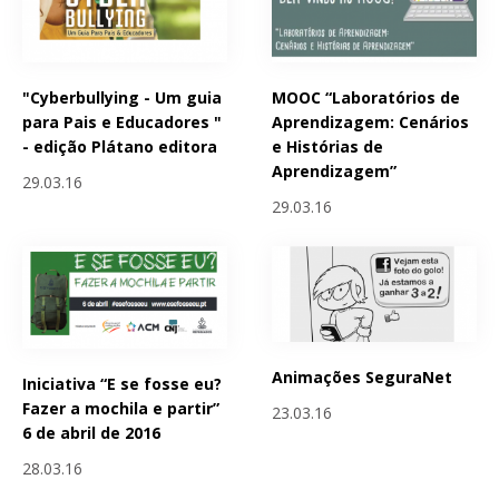
"Cyberbullying - Um guia
MOOC “Laboratórios de
para Pais e Educadores "
Aprendizagem: Cenários
- edição Plátano editora
e Histórias de
Aprendizagem”
29.03.16
29.03.16
Animações SeguraNet
Iniciativa “E se fosse eu?
Fazer a mochila e partir”
23.03.16
6 de abril de 2016
28.03.16