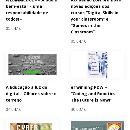
bem-estar – uma
novas edições dos
responsabilidade de
cursos ”Digital Skills in
todos!»
your classroom” e
“Games in the
05.04.16
Classroom”
05.04.16
A Educação à luz do
eTwinning PDW –
digital - Olhares sobre o
“Coding and Robotics –
terreno
The Future is Now!”
04.04.16
30.03.16