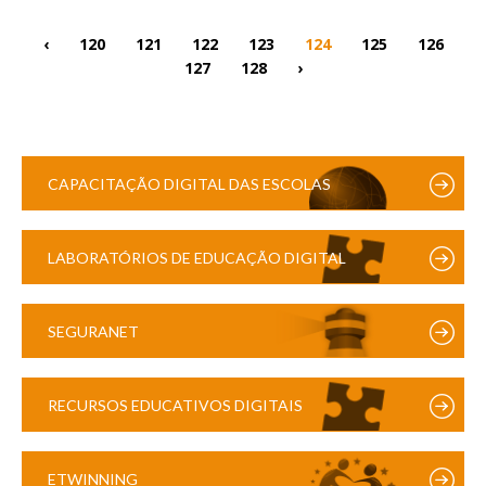
‹
120
121
122
123
124
125
126
127
128
›
CAPACITAÇÃO DIGITAL DAS ESCOLAS
LABORATÓRIOS DE EDUCAÇÃO DIGITAL
SEGURANET
RECURSOS EDUCATIVOS DIGITAIS
ETWINNING