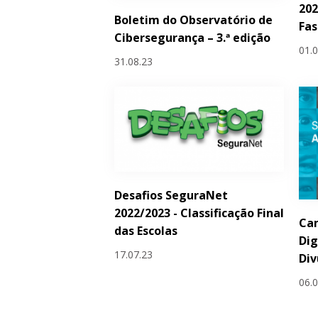
202
Boletim do Observatório de
Fas
Cibersegurança – 3.ª edição
01.
31.08.23
Desafios SeguraNet
2022/2023 - Classificação Final
Ca
das Escolas
Dig
17.07.23
Div
06.