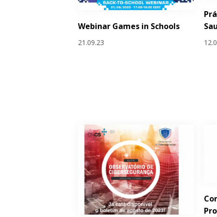
Prá
Webinar Games in Schools
Sa
21.09.23
12.
Con
Pr