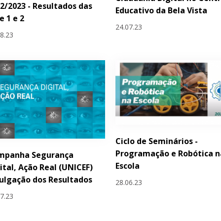
2/2023 - Resultados das
Educativo da Bela Vista
e 1 e 2
24.07.23
08.23
Ciclo de Seminários -
Programação e Robótica n
mpanha Segurança
Escola
ital, Ação Real (UNICEF)
ulgação dos Resultados
28.06.23
07.23