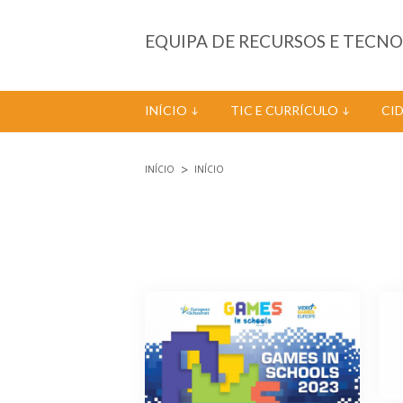
Passar para o conteúdo principal
EQUIPA DE RECURSOS E TECN
INÍCIO
TIC E CURRÍCULO
CI
INÍCIO
INÍCIO
Está aqui
Páginas