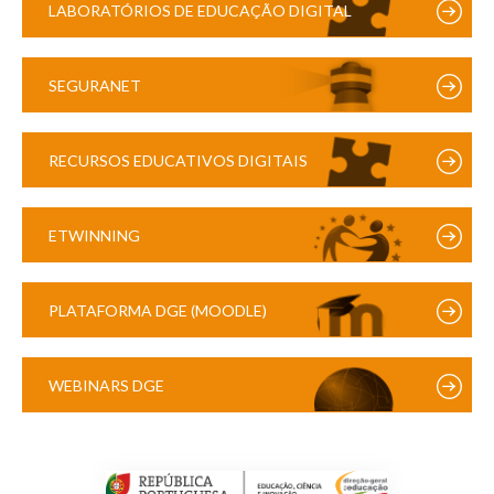
LABORATÓRIOS DE EDUCAÇÃO DIGITAL
SEGURANET
RECURSOS EDUCATIVOS DIGITAIS
ETWINNING
PLATAFORMA DGE (MOODLE)
WEBINARS DGE