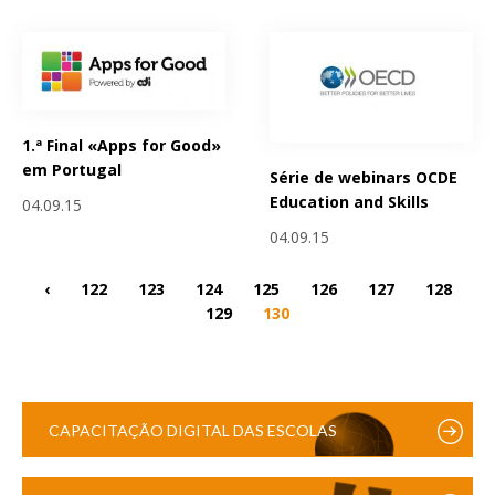
1.ª Final «Apps for Good»
em Portugal
Série de webinars OCDE
Education and Skills
04.09.15
04.09.15
‹
122
123
124
125
126
127
128
129
130
CAPACITAÇÃO DIGITAL DAS ESCOLAS