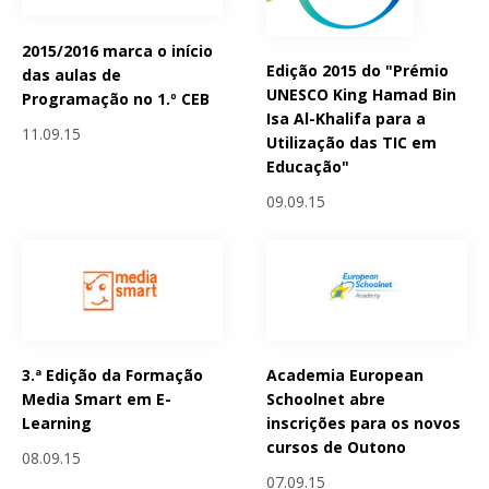
2015/2016 marca o início
Edição 2015 do "Prémio
das aulas de
UNESCO King Hamad Bin
Programação no 1.º CEB
Isa Al-Khalifa para a
11.09.15
Utilização das TIC em
Educação"
09.09.15
3.ª Edição da Formação
Academia European
Media Smart em E-
Schoolnet abre
Learning
inscrições para os novos
cursos de Outono
08.09.15
07.09.15