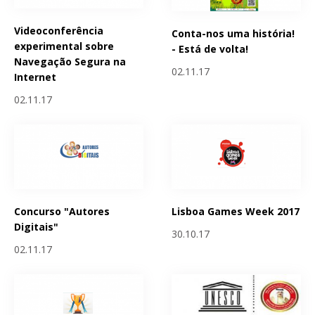
Videoconferência
Conta-nos uma história!
experimental sobre
- Está de volta!
Navegação Segura na
02.11.17
Internet
02.11.17
Concurso "Autores
Lisboa Games Week 2017
Digitais"
30.10.17
02.11.17