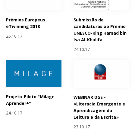
Prémios Europeus
Submissão de
eTwinning 2018
candidaturas ao Prémio
UNESCO-King Hamad bin
26.10.17
Isa Al-Khalifa
24.10.17
Projeto-Piloto "Milage
WEBINAR DGE -
Aprender+"
«Literacia Emergente e
Aprendizagem da
24.10.17
Leitura e da Escrita»
23.10.17