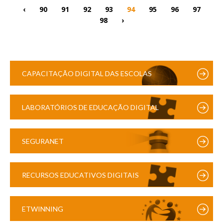
‹
90
91
92
93
94
95
96
97
98
›
CAPACITAÇÃO DIGITAL DAS ESCOLAS
LABORATÓRIOS DE EDUCAÇÃO DIGITAL
SEGURANET
RECURSOS EDUCATIVOS DIGITAIS
ETWINNING