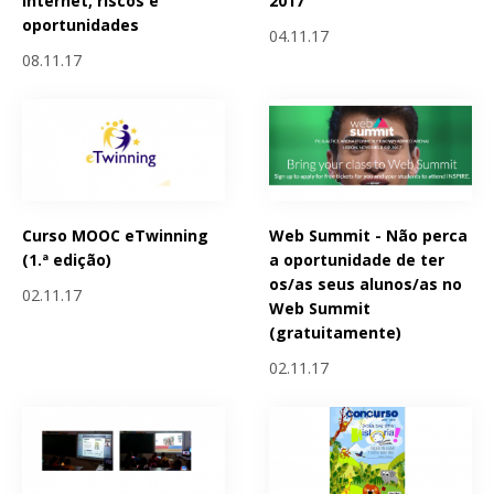
Internet, riscos e
2017
oportunidades
04.11.17
08.11.17
Curso MOOC eTwinning
Web Summit - Não perca
(1.ª edição)
a oportunidade de ter
os/as seus alunos/as no
02.11.17
Web Summit
(gratuitamente)
02.11.17