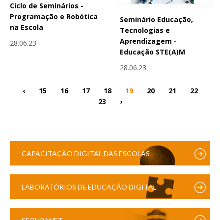
Ciclo de Seminários -
Programação e Robótica
Seminário Educação,
na Escola
Tecnologias e
Aprendizagem -
28.06.23
Educação STE(A)M
28.06.23
‹
15
16
17
18
19
20
21
22
23
›
CAPACITAÇÃO DIGITAL DAS ESCOLAS
LABORATÓRIOS DE EDUCAÇÃO DIGITAL