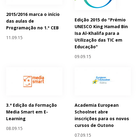
2015/2016 marca o início
Edição 2015 do "Prémio
das aulas de
UNESCO King Hamad Bin
Programação no 1.º CEB
Isa Al-Khalifa para a
11.09.15
Utilização das TIC em
Educação"
09.09.15
3.ª Edição da Formação
Academia European
Media Smart em E-
Schoolnet abre
Learning
inscrições para os novos
cursos de Outono
08.09.15
07.09.15