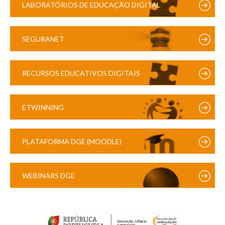
LABORATÓRIOS DE EDUCAÇÃO DIGITAL
SEGURANET
RECURSOS EDUCATIVOS DIGITAIS
ETWINNING
PLATAFORMA DGE (MOODLE)
WEBINARS DGE