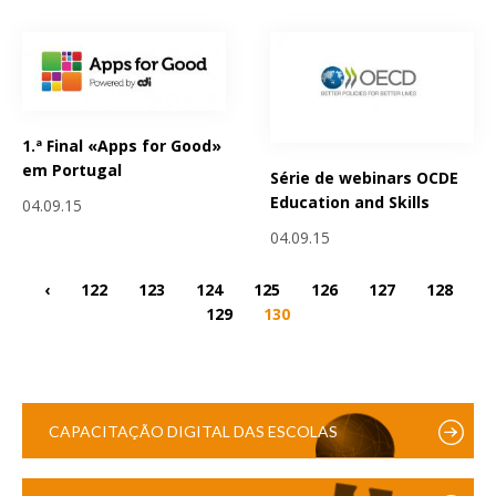
1.ª Final «Apps for Good»
em Portugal
Série de webinars OCDE
Education and Skills
04.09.15
04.09.15
‹
122
123
124
125
126
127
128
129
130
CAPACITAÇÃO DIGITAL DAS ESCOLAS