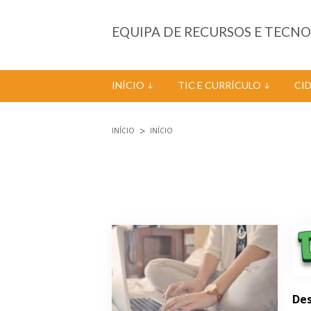
Passar para o conteúdo principal
EQUIPA DE RECURSOS E TECN
INÍCIO
TIC E CURRÍCULO
CI
INÍCIO
INÍCIO
Está aqui
Páginas
Des