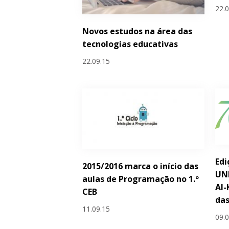
22.
Novos estudos na área das
tecnologias educativas
22.09.15
Edi
2015/2016 marca o início das
UN
aulas de Programação no 1.º
Al-
CEB
das
11.09.15
09.