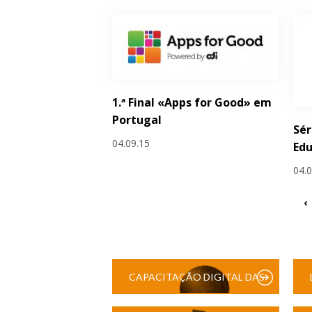
1.ª Final «Apps for Good» em
Portugal
Sér
04.09.15
Edu
04.
‹
CAPACITAÇÃO DIGITAL DAS
ESCOLAS