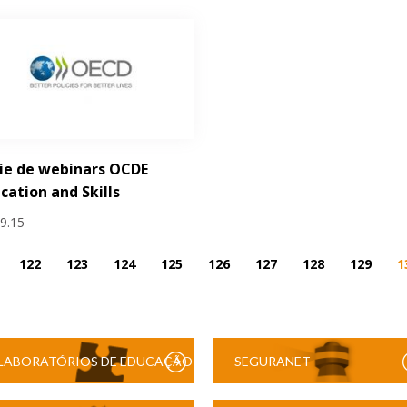
ie de webinars OCDE
cation and Skills
09.15
122
123
124
125
126
127
128
129
1
LABORATÓRIOS DE EDUCAÇÃO
SEGURANET
DIGITAL