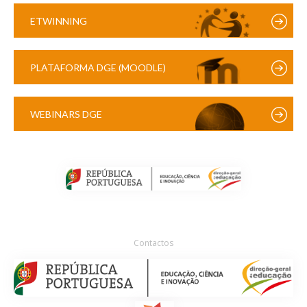
ETWINNING
PLATAFORMA DGE (MOODLE)
WEBINARS DGE
Contactos