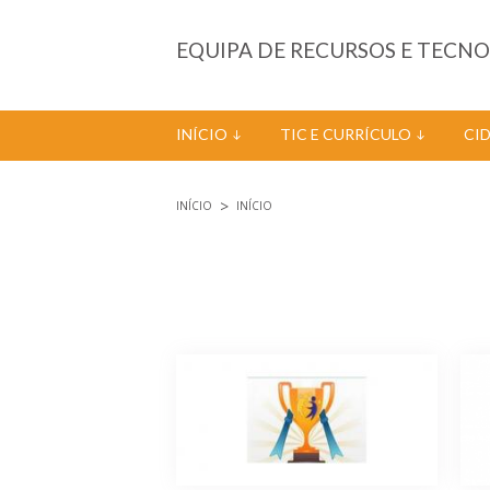
Passar para o conteúdo principal
EQUIPA DE RECURSOS E TECN
INÍCIO
TIC E CURRÍCULO
CI
INÍCIO
INÍCIO
Está aqui
Páginas