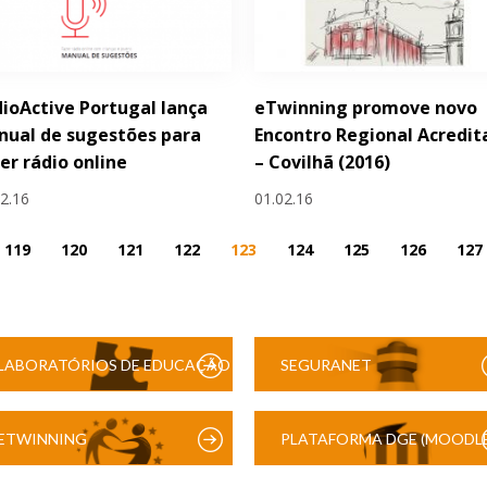
ioActive Portugal lança
eTwinning promove novo
ual de sugestões para
Encontro Regional Acredit
er rádio online
– Covilhã (2016)
02.16
01.02.16
119
120
121
122
123
124
125
126
127
LABORATÓRIOS DE EDUCAÇÃO
SEGURANET
DIGITAL
ETWINNING
PLATAFORMA DGE (MOODLE