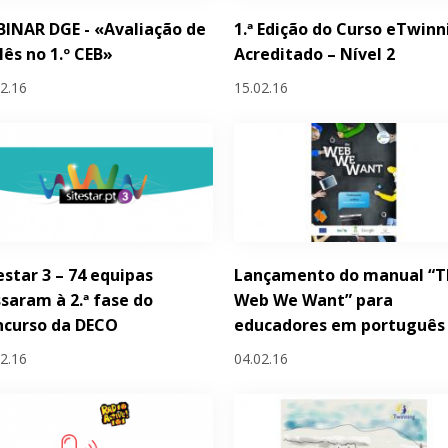
INAR DGE - «Avaliação de
1.ª Edição do Curso eTwinn
lês no 1.º CEB»
Acreditado – Nível 2
02.16
15.02.16
estar 3 – 74 equipas
Lançamento do manual “T
saram à 2.ª fase do
Web We Want” para
ncurso da DECO
educadores em português
02.16
04.02.16