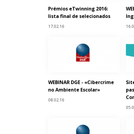
Prémios eTwinning 2016:
WEB
lista final de selecionados
Ing
17.02.16
16.
WEBINAR DGE - «Cibercrime
Sit
no Ambiente Escolar»
pas
Co
08.02.16
05.