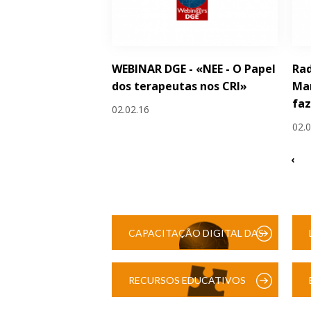
WEBINAR DGE - «NEE - O Papel
Rad
dos terapeutas nos CRI»
Man
faz
02.02.16
02.
‹
CAPACITAÇÃO DIGITAL DAS
ESCOLAS
RECURSOS EDUCATIVOS