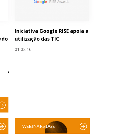
Iniciativa Google RISE apoia a
ado
utilização das TIC
01.02.16
›
)
WEBINARS DGE