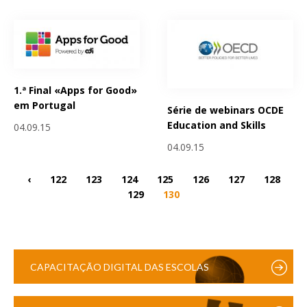
1.ª Final «Apps for Good»
em Portugal
Série de webinars OCDE
Education and Skills
04.09.15
04.09.15
‹
122
123
124
125
126
127
128
129
130
CAPACITAÇÃO DIGITAL DAS ESCOLAS