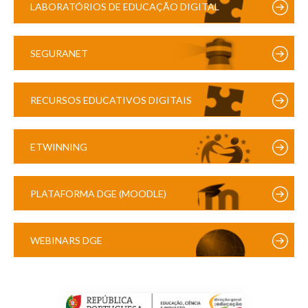
LABORATÓRIOS DE EDUCAÇÃO DIGITAL
SEGURANET
RECURSOS EDUCATIVOS DIGITAIS
ETWINNING
PLATAFORMA DGE (MOODLE)
WEBINARS DGE