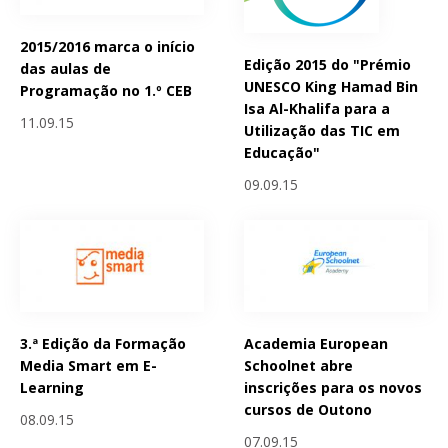
2015/2016 marca o início
Edição 2015 do "Prémio
das aulas de
UNESCO King Hamad Bin
Programação no 1.º CEB
Isa Al-Khalifa para a
11.09.15
Utilização das TIC em
Educação"
09.09.15
3.ª Edição da Formação
Academia European
Media Smart em E-
Schoolnet abre
Learning
inscrições para os novos
cursos de Outono
08.09.15
07.09.15