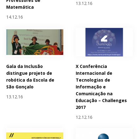
Professores de
13.12.16
Matemática
14.12.16
Gala da Inclusão
X Conferência
distingue projeto de
Internacional de
robótica da Escola de
Tecnologias de
São Gonçalo
Informação e
Comunicação na
13.12.16
Educação – Challenges
2017
12.12.16