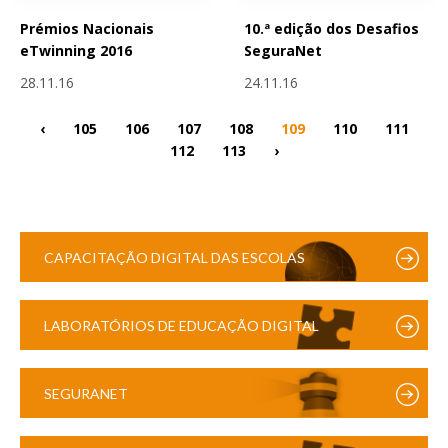
Prémios Nacionais
10.ª edição dos Desafios
eTwinning 2016
SeguraNet
28.11.16
24.11.16
‹
105
106
107
108
109
110
111
112
113
›
CAPACITAÇÃO DIGITAL DAS ESCOLAS
LABORATÓRIOS DE EDUCAÇÃO DIGITAL
SEGURANET