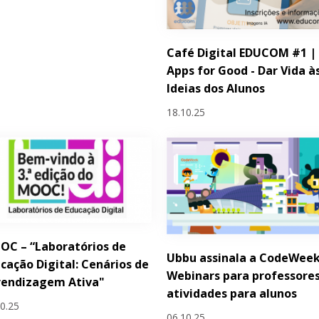
Café Digital EDUCOM #1 |
Apps for Good - Dar Vida à
Ideias dos Alunos
18.10.25
C – “Laboratórios de
Ubbu assinala a CodeWeek
cação Digital: Cenários de
Webinars para professores
rendizagem Ativa"
atividades para alunos
10.25
06.10.25