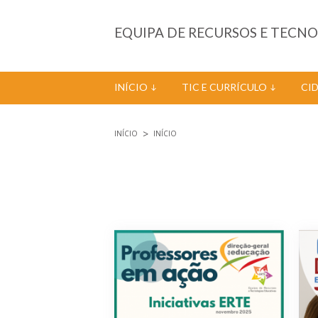
Passar para o conteúdo principal
EQUIPA DE RECURSOS E TECN
INÍCIO
TIC E CURRÍCULO
CI
INÍCIO
INÍCIO
Está aqui
Páginas