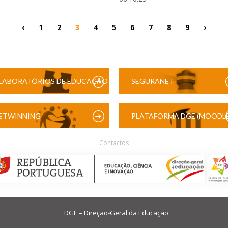
‹
1
2
3
4
5
6
7
8
9
›
LABORATÓRIOS DE EDUCAÇÃO
SEGURANET
DIGITAL
ETWINNING
PLATAFORMA DGE (MOODLE
Contactos
DGE – Direção-Geral da Educação