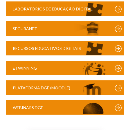
LABORATÓRIOS DE EDUCAÇÃO DIGITAL
SEGURANET
RECURSOS EDUCATIVOS DIGITAIS
ETWINNING
PLATAFORMA DGE (MOODLE)
WEBINARS DGE