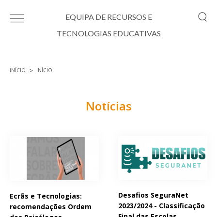
Passar para o conteúdo principal
EQUIPA DE RECURSOS E
TECNOLOGIAS EDUCATIVAS
INÍCIO
INÍCIO
Está aqui
Notícias
Páginas
Desafios SeguraNet
Ecrãs e Tecnologias:
2023/2024 - Classificação
recomendações Ordem
Final das Escolas