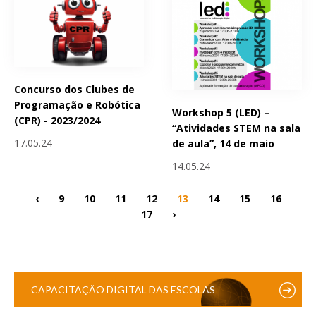
Concurso dos Clubes de
Programação e Robótica
Workshop 5 (LED) –
(CPR) - 2023/2024
“Atividades STEM na sala
17.05.24
de aula”, 14 de maio
14.05.24
‹
9
10
11
12
13
14
15
16
17
›
CAPACITAÇÃO DIGITAL DAS ESCOLAS