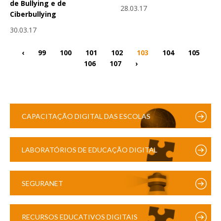
de Bullying e de
28.03.17
Ciberbullying
30.03.17
‹
99
100
101
102
103
104
105
106
107
›
CAPACITAÇÃO DIGITAL DAS ESCOLAS
LABORATÓRIOS DE EDUCAÇÃO DIGITAL
SEGURANET
RECURSOS EDUCATIVOS DIGITAIS