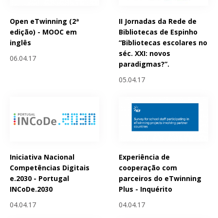
Open eTwinning (2ª
II Jornadas da Rede de
edição) - MOOC em
Bibliotecas de Espinho
inglês
“Bibliotecas escolares no
séc. XXI: novos
06.04.17
paradigmas?”.
05.04.17
Iniciativa Nacional
Experiência de
Competências Digitais
cooperação com
e.2030 - Portugal
parceiros do eTwinning
INCoDe.2030
Plus - Inquérito
04.04.17
04.04.17