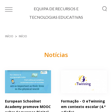
Passar para o conteúdo principal
EQUIPA DE RECURSOS E
TECNOLOGIAS EDUCATIVAS
INÍCIO
INÍCIO
Está aqui
Notícias
Páginas
European Schoolnet
Formação - O eTwinning
Academy promove MOOC
em contexto escolar (4.ª