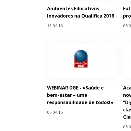
Ambientes Educativos
Fut
Inovadores na Qualifica 2016
pr
11.04.16
08.
WEBINAR DGE - «Saúde e
Ac
bem-estar – uma
nov
responsabilidade de todos!»
”Di
cla
05.04.16
Cl
05.