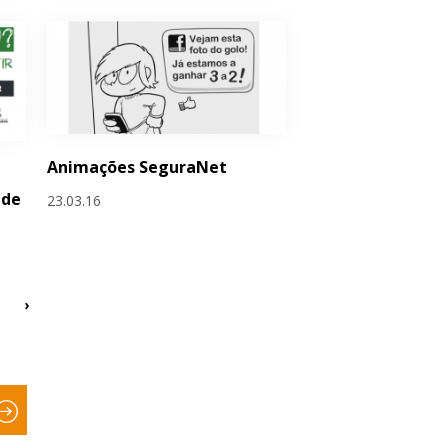
Animações SeguraNet
 de
23.03.16
›