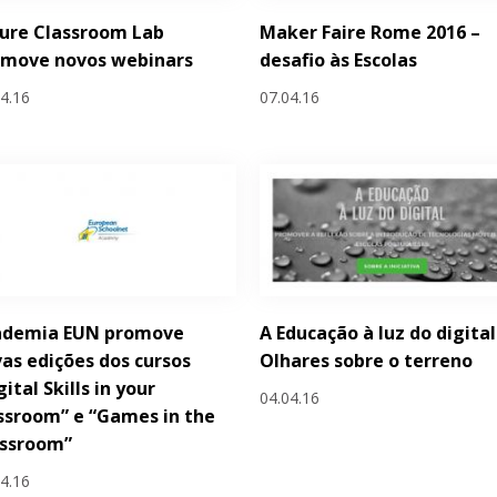
ure Classroom Lab
Maker Faire Rome 2016 –
omove novos webinars
desafio às Escolas
04.16
07.04.16
ademia EUN promove
A Educação à luz do digital
as edições dos cursos
Olhares sobre o terreno
gital Skills in your
04.04.16
ssroom” e “Games in the
assroom”
04.16