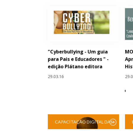
"Cyberbullying - Um guia
MO
para Pais e Educadores " -
Apr
edição Plátano editora
His
29.03.16
29.
‹
CAPACITAÇÃO DIGITAL DAS