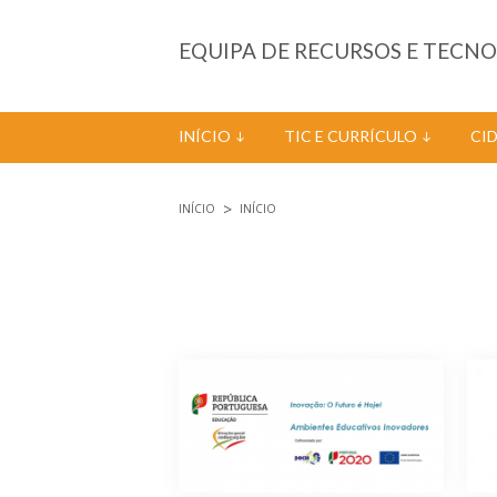
Passar para o conteúdo principal
EQUIPA DE RECURSOS E TECN
INÍCIO
TIC E CURRÍCULO
CI
INÍCIO
INÍCIO
Está aqui
Páginas