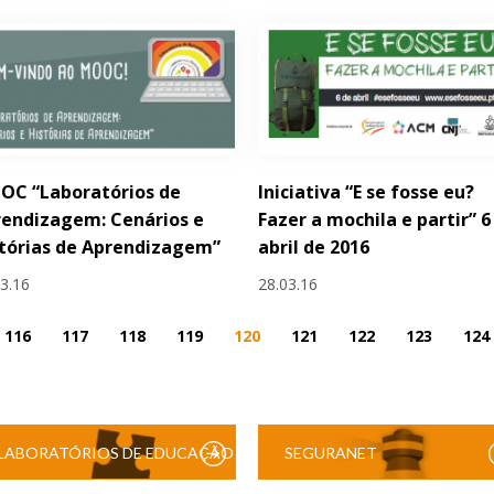
OC “Laboratórios de
Iniciativa “E se fosse eu?
endizagem: Cenários e
Fazer a mochila e partir” 6
tórias de Aprendizagem”
abril de 2016
03.16
28.03.16
116
117
118
119
120
121
122
123
124
LABORATÓRIOS DE EDUCAÇÃO
SEGURANET