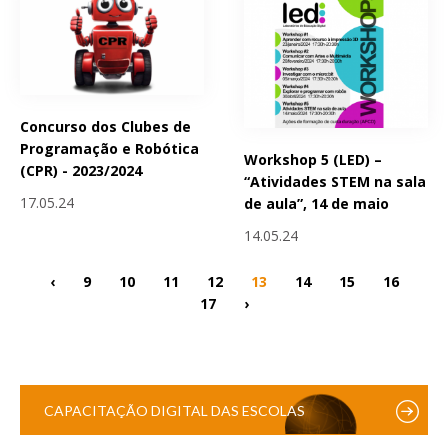
Concurso dos Clubes de
Programação e Robótica
Workshop 5 (LED) –
(CPR) - 2023/2024
“Atividades STEM na sala
17.05.24
de aula”, 14 de maio
14.05.24
‹
9
10
11
12
13
14
15
16
17
›
CAPACITAÇÃO DIGITAL DAS ESCOLAS