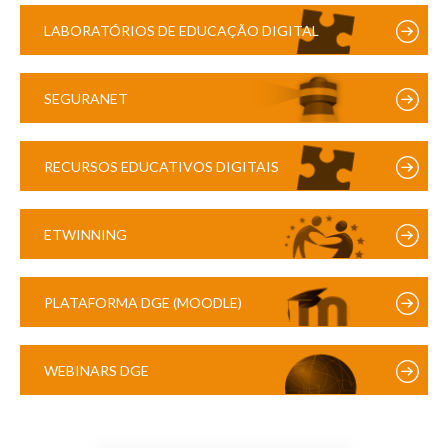
LABORATÓRIOS DE EDUCAÇÃO DIGITAL
SEGURANET
RECURSOS EDUCATIVOS DIGITAIS
ETWINNING
PLATAFORMA DGE (MOODLE)
WEBINARS DGE