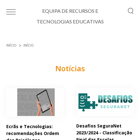
Passar para o conteúdo principal
EQUIPA DE RECURSOS E
TECNOLOGIAS EDUCATIVAS
INÍCIO
INÍCIO
Está aqui
Notícias
Páginas
Desafios SeguraNet
Ecrãs e Tecnologias:
2023/2024 - Classificação
recomendações Ordem
Final das Escolas