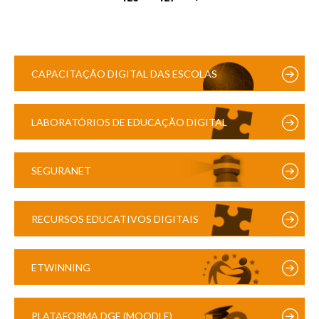
CAPACITAÇÃO DIGITAL DAS ESCOLAS
LABORATÓRIOS DE EDUCAÇÃO DIGITAL
SEGURANET
RECURSOS EDUCATIVOS DIGITAIS
ETWINNING
PLATAFORMA DGE (MOODLE)