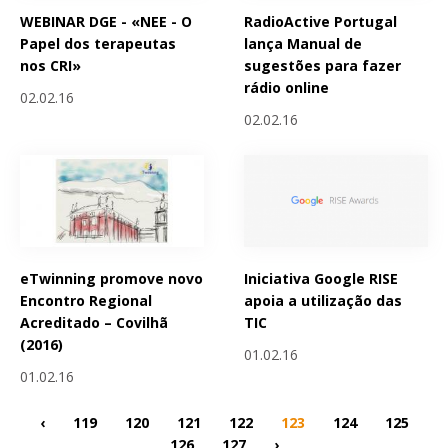
WEBINAR DGE - «NEE - O
RadioActive Portugal
Papel dos terapeutas
lança Manual de
nos CRI»
sugestões para fazer
rádio online
02.02.16
02.02.16
eTwinning promove novo
Iniciativa Google RISE
Encontro Regional
apoia a utilização das
Acreditado – Covilhã
TIC
(2016)
01.02.16
01.02.16
‹
119
120
121
122
123
124
125
126
127
›