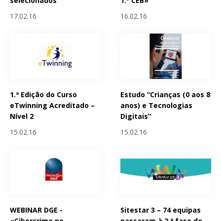
selecionados
1.º CEB»
17.02.16
16.02.16
1.ª Edição do Curso
Estudo “Crianças (0 aos 8
eTwinning Acreditado –
anos) e Tecnologias
Nível 2
Digitais”
15.02.16
15.02.16
WEBINAR DGE -
Sitestar 3 – 74 equipas
«Cibercrime no
passaram à 2.ª fase do