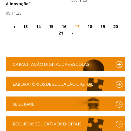
07.11.23
à Inovação”
09.11.23
‹
13
14
15
16
17
18
19
20
21
›
CAPACITAÇÃO DIGITAL DAS ESCOLAS
LABORATÓRIOS DE EDUCAÇÃO DIGITAL
SEGURANET
RECURSOS EDUCATIVOS DIGITAIS