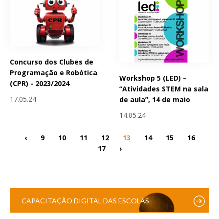
Concurso dos Clubes de
Programação e Robótica
Workshop 5 (LED) –
(CPR) - 2023/2024
“Atividades STEM na sala
17.05.24
de aula”, 14 de maio
14.05.24
‹
9
10
11
12
13
14
15
16
17
›
CAPACITAÇÃO DIGITAL DAS ESCOLAS