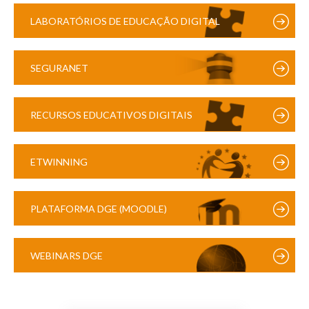
LABORATÓRIOS DE EDUCAÇÃO DIGITAL
SEGURANET
RECURSOS EDUCATIVOS DIGITAIS
ETWINNING
PLATAFORMA DGE (MOODLE)
WEBINARS DGE