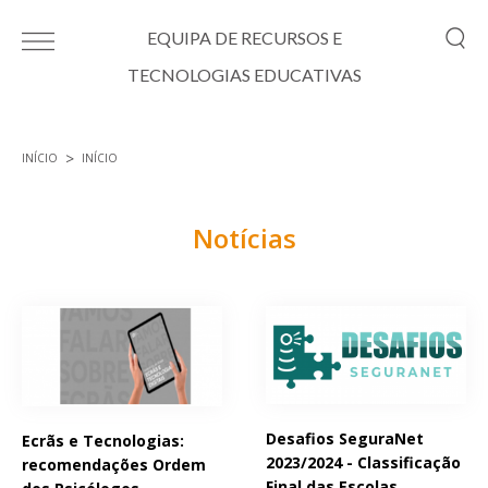
Passar para o conteúdo principal
EQUIPA DE RECURSOS E
TECNOLOGIAS EDUCATIVAS
INÍCIO
INÍCIO
Está aqui
Notícias
Páginas
Desafios SeguraNet
Ecrãs e Tecnologias:
2023/2024 - Classificação
recomendações Ordem
Final das Escolas