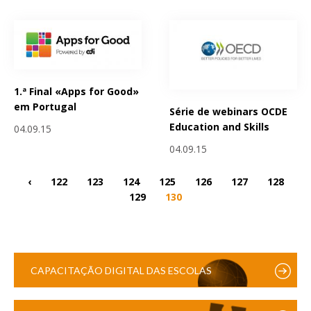
1.ª Final «Apps for Good»
em Portugal
Série de webinars OCDE
Education and Skills
04.09.15
04.09.15
‹
122
123
124
125
126
127
128
129
130
CAPACITAÇÃO DIGITAL DAS ESCOLAS