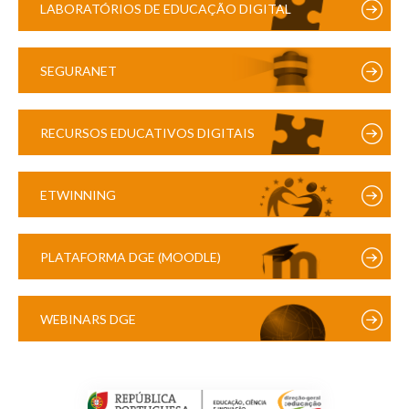
LABORATÓRIOS DE EDUCAÇÃO DIGITAL
SEGURANET
RECURSOS EDUCATIVOS DIGITAIS
ETWINNING
PLATAFORMA DGE (MOODLE)
WEBINARS DGE