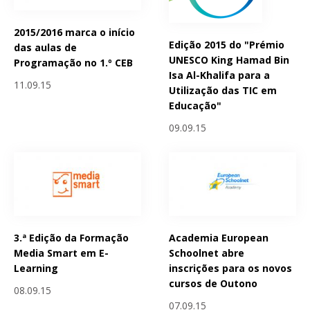
2015/2016 marca o início
Edição 2015 do "Prémio
das aulas de
UNESCO King Hamad Bin
Programação no 1.º CEB
Isa Al-Khalifa para a
11.09.15
Utilização das TIC em
Educação"
09.09.15
3.ª Edição da Formação
Academia European
Media Smart em E-
Schoolnet abre
Learning
inscrições para os novos
cursos de Outono
08.09.15
07.09.15