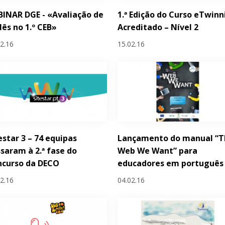
INAR DGE - «Avaliação de
1.ª Edição do Curso eTwinn
lês no 1.º CEB»
Acreditado – Nível 2
02.16
15.02.16
estar 3 – 74 equipas
Lançamento do manual “T
saram à 2.ª fase do
Web We Want” para
ncurso da DECO
educadores em português
02.16
04.02.16