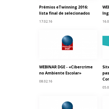
Prémios eTwinning 2016:
WEB
lista final de selecionados
Ing
17.02.16
16.
WEBINAR DGE - «Cibercrime
Sit
no Ambiente Escolar»
pas
Co
08.02.16
05.