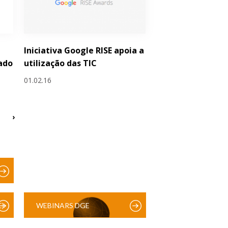
Iniciativa Google RISE apoia a
ado
utilização das TIC
01.02.16
›
)
WEBINARS DGE