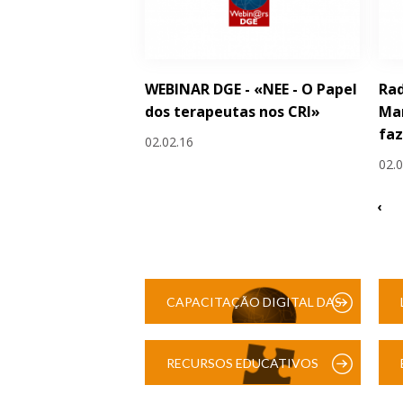
WEBINAR DGE - «NEE - O Papel
Rad
dos terapeutas nos CRI»
Man
faz
02.02.16
02.
‹
CAPACITAÇÃO DIGITAL DAS
ESCOLAS
RECURSOS EDUCATIVOS