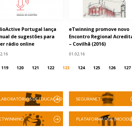
ioActive Portugal lança
eTwinning promove novo
ual de sugestões para
Encontro Regional Acredit
er rádio online
– Covilhã (2016)
02.16
01.02.16
119
120
121
122
123
124
125
126
127
LABORATÓRIOS DE EDUCAÇÃO
SEGURANET
DIGITAL
ETWINNING
PLATAFORMA DGE (MOODLE