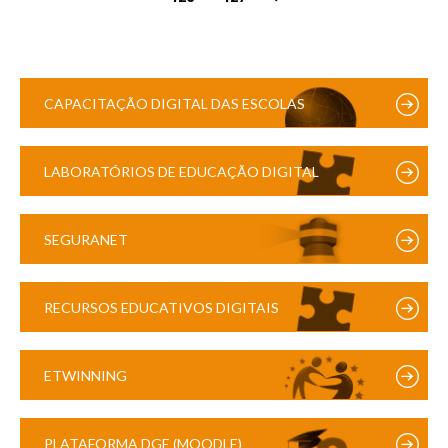
CAPACITAÇÃO DIGITAL DAS ESCOLAS
LABORATÓRIOS DE EDUCAÇÃO DIGITAL
SEGURANET
RECURSOS EDUCATIVOS DIGITAIS
ETWINNING
PLATAFORMA DGE (MOODLE)