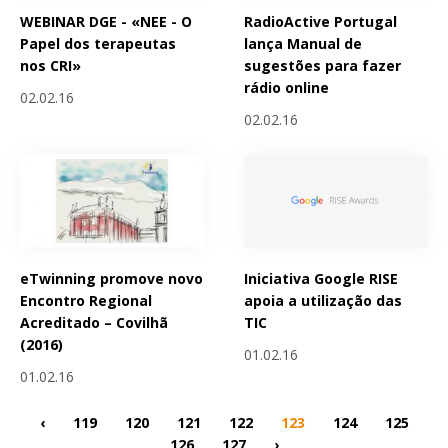
WEBINAR DGE - «NEE - O
RadioActive Portugal
Papel dos terapeutas
lança Manual de
nos CRI»
sugestões para fazer
rádio online
02.02.16
02.02.16
eTwinning promove novo
Iniciativa Google RISE
Encontro Regional
apoia a utilização das
Acreditado – Covilhã
TIC
(2016)
01.02.16
01.02.16
‹
119
120
121
122
123
124
125
126
127
›