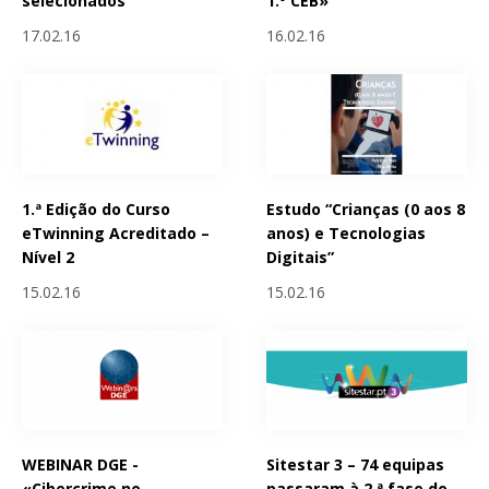
selecionados
1.º CEB»
17.02.16
16.02.16
1.ª Edição do Curso
Estudo “Crianças (0 aos 8
eTwinning Acreditado –
anos) e Tecnologias
Nível 2
Digitais”
15.02.16
15.02.16
WEBINAR DGE -
Sitestar 3 – 74 equipas
«Cibercrime no
passaram à 2.ª fase do