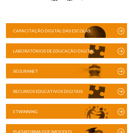
CAPACITAÇÃO DIGITAL DAS ESCOLAS
LABORATÓRIOS DE EDUCAÇÃO DIGITAL
SEGURANET
RECURSOS EDUCATIVOS DIGITAIS
ETWINNING
PLATAFORMA DGE (MOODLE)