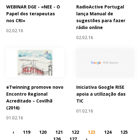
WEBINAR DGE - «NEE - O
RadioActive Portugal
Papel dos terapeutas
lança Manual de
nos CRI»
sugestões para fazer
rádio online
02.02.16
02.02.16
eTwinning promove novo
Iniciativa Google RISE
Encontro Regional
apoia a utilização das
Acreditado – Covilhã
TIC
(2016)
01.02.16
01.02.16
‹
119
120
121
122
123
124
125
126
127
›