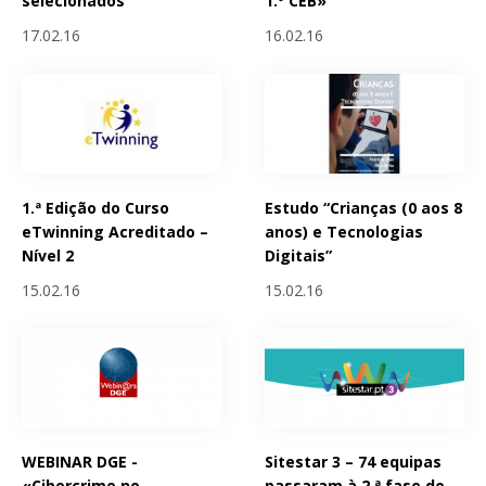
selecionados
1.º CEB»
17.02.16
16.02.16
1.ª Edição do Curso
Estudo “Crianças (0 aos 8
eTwinning Acreditado –
anos) e Tecnologias
Nível 2
Digitais”
15.02.16
15.02.16
WEBINAR DGE -
Sitestar 3 – 74 equipas
«Cibercrime no
passaram à 2.ª fase do