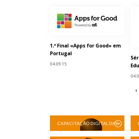
1.ª Final «Apps for Good» em
Portugal
Sér
04.09.15
Edu
04.
‹
CAPACITAÇÃO DIGITAL DAS
ESCOLAS