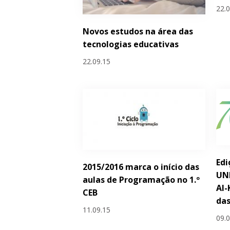
22.
Novos estudos na área das
tecnologias educativas
22.09.15
Edi
2015/2016 marca o início das
UN
aulas de Programação no 1.º
Al-
CEB
das
11.09.15
09.