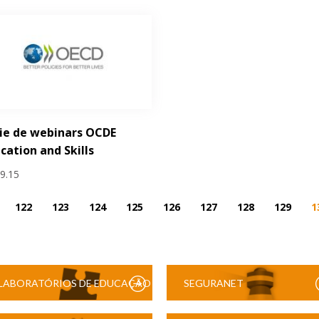
ie de webinars OCDE
cation and Skills
09.15
122
123
124
125
126
127
128
129
1
LABORATÓRIOS DE EDUCAÇÃO
SEGURANET
DIGITAL