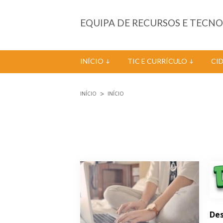
Passar para o conteúdo principal
EQUIPA DE RECURSOS E TECN
INÍCIO
TIC E CURRÍCULO
CI
INÍCIO
INÍCIO
Está aqui
Páginas
Des