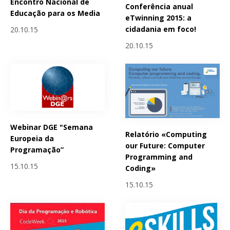
Encontro Nacional de
Conferência anual
Educação para os Media
eTwinning 2015: a
cidadania em foco!
20.10.15
20.10.15
Webinar DGE "Semana
Relatório «Computing
Europeia da
our Future: Computer
Programação”
Programming and
15.10.15
Coding»
15.10.15