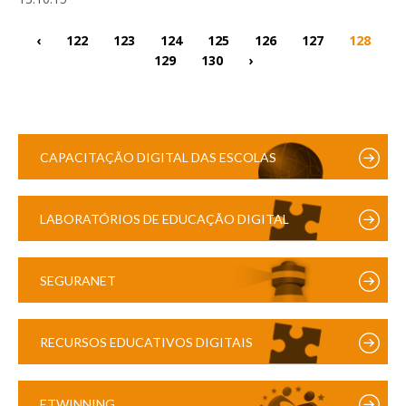
‹
122
123
124
125
126
127
128
129
130
›
CAPACITAÇÃO DIGITAL DAS ESCOLAS
LABORATÓRIOS DE EDUCAÇÃO DIGITAL
SEGURANET
RECURSOS EDUCATIVOS DIGITAIS
ETWINNING