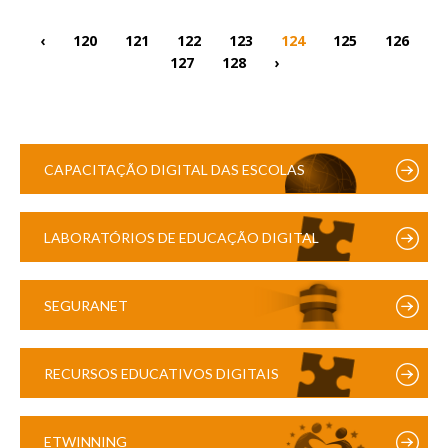
‹
120
121
122
123
124
125
126
127
128
›
CAPACITAÇÃO DIGITAL DAS ESCOLAS
LABORATÓRIOS DE EDUCAÇÃO DIGITAL
SEGURANET
RECURSOS EDUCATIVOS DIGITAIS
ETWINNING