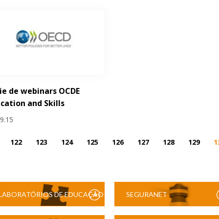
ie de webinars OCDE
cation and Skills
09.15
122
123
124
125
126
127
128
129
1
LABORATÓRIOS DE EDUCAÇÃO
SEGURANET
DIGITAL