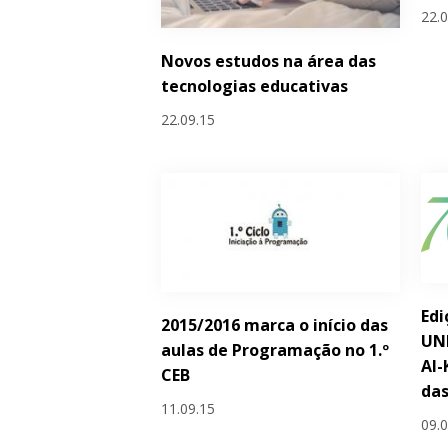
22.
Novos estudos na área das
tecnologias educativas
22.09.15
Edi
2015/2016 marca o início das
UN
aulas de Programação no 1.º
Al-
CEB
das
11.09.15
09.