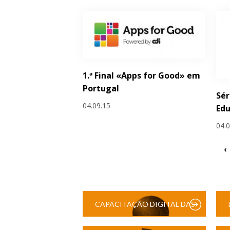
1.ª Final «Apps for Good» em
Portugal
Sér
04.09.15
Edu
04.
‹
CAPACITAÇÃO DIGITAL DAS
ESCOLAS