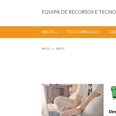
Passar para o conteúdo principal
EQUIPA DE RECURSOS E TECN
INÍCIO
TIC E CURRÍCULO
CI
INÍCIO
INÍCIO
Está aqui
Páginas
Des