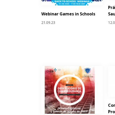
Prá
Webinar Games in Schools
Sa
21.09.23
12.
Con
Pr