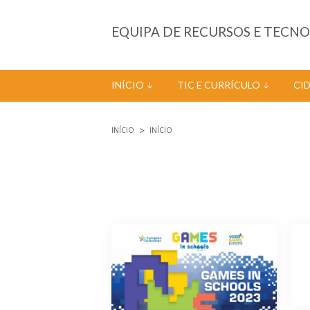
Passar para o conteúdo principal
EQUIPA DE RECURSOS E TECN
INÍCIO
TIC E CURRÍCULO
CI
INÍCIO
INÍCIO
Está aqui
Páginas