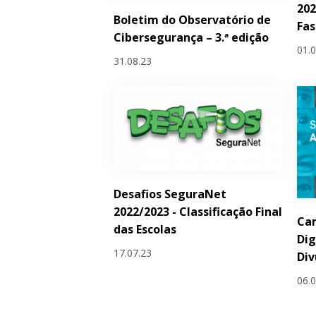
202
Boletim do Observatório de
Fas
Cibersegurança – 3.ª edição
01.
31.08.23
Desafios SeguraNet
2022/2023 - Classificação Final
Ca
das Escolas
Dig
17.07.23
Div
06.