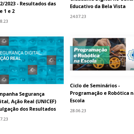
2/2023 - Resultados das
Educativo da Bela Vista
e 1 e 2
24.07.23
08.23
Ciclo de Seminários -
Programação e Robótica n
mpanha Segurança
Escola
ital, Ação Real (UNICEF)
ulgação dos Resultados
28.06.23
07.23