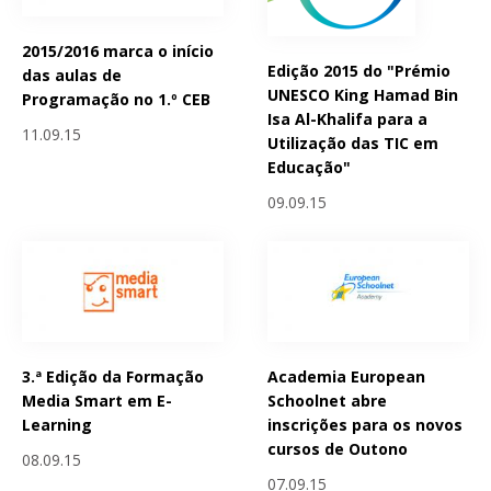
2015/2016 marca o início
Edição 2015 do "Prémio
das aulas de
UNESCO King Hamad Bin
Programação no 1.º CEB
Isa Al-Khalifa para a
11.09.15
Utilização das TIC em
Educação"
09.09.15
3.ª Edição da Formação
Academia European
Media Smart em E-
Schoolnet abre
Learning
inscrições para os novos
cursos de Outono
08.09.15
07.09.15