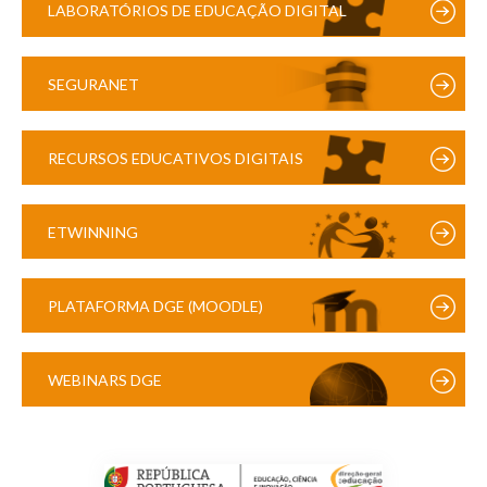
LABORATÓRIOS DE EDUCAÇÃO DIGITAL
SEGURANET
RECURSOS EDUCATIVOS DIGITAIS
ETWINNING
PLATAFORMA DGE (MOODLE)
WEBINARS DGE