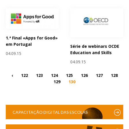
1.ª Final «Apps for Good»
em Portugal
Série de webinars OCDE
Education and Skills
04.09.15
04.09.15
‹
122
123
124
125
126
127
128
129
130
CAPACITAÇÃO DIGITAL DAS ESCOLAS