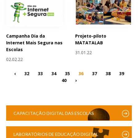
Campanha Dia da
Projeto-piloto
Internet Mais Segura nas
MATATALAB
Escolas
31.01.22
02.02.22
‹
32
33
34
35
36
37
38
39
40
›
CAPACITAÇÃO DIGITAL DAS ESCOLAS
LABORATÓRIOS DE EDUCAÇÃO DIGITAL