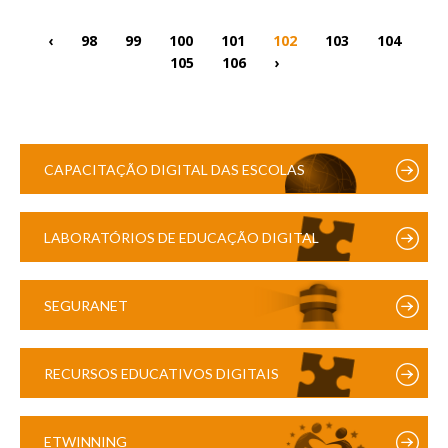
‹
98
99
100
101
102
103
104
105
106
›
CAPACITAÇÃO DIGITAL DAS ESCOLAS
LABORATÓRIOS DE EDUCAÇÃO DIGITAL
SEGURANET
RECURSOS EDUCATIVOS DIGITAIS
ETWINNING