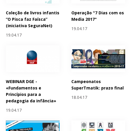
Coleção de livros infantis
Operação "7 Dias com os
“O Pisca faz Faísca”
Media 2017"
(iniciativa SeguraNet)
19.04.17
19.04.17
WEBINAR DGE -
Campeonatos
«Fundamentos e
SuperTmatik: prazo final
Princípios para a
18.04.17
pedagogia da infância»
19.04.17