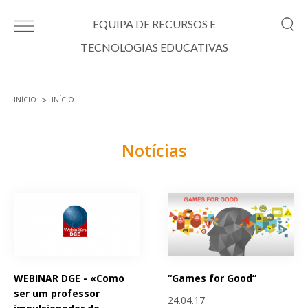
Passar para o conteúdo principal
EQUIPA DE RECURSOS E
TECNOLOGIAS EDUCATIVAS
INÍCIO
INÍCIO
Está aqui
Notícias
Páginas
WEBINAR DGE - «Como
“Games for Good”
ser um professor
24.04.17