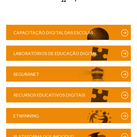
CAPACITAÇÃO DIGITAL DAS ESCOLAS
LABORATÓRIOS DE EDUCAÇÃO DIGITAL
SEGURANET
RECURSOS EDUCATIVOS DIGITAIS
ETWINNING
PLATAFORMA DGE (MOODLE)