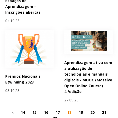
Espaços de
Aprendizagem -
Inscrições abertas
04.10.23
Aprendizagem ativa com
a utilização de
tecnologias e manuais
Prémios Nacionais
digitais - MOOC (Massive
Etwinning 2023
Open Online Course)
03.10.23
4.ªedição
27.09.23
‹
14
15
16
17
18
19
20
21
22
›