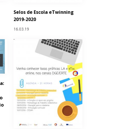
Selos de Escola eTwinning
2019-2020
16.03.19
a:
lo
io