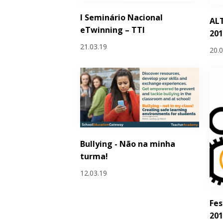
I Seminário Nacional
AL
eTwinning – TTI
20
21.03.19
20.
Bullying - Não na minha
turma!
12.03.19
Fes
20