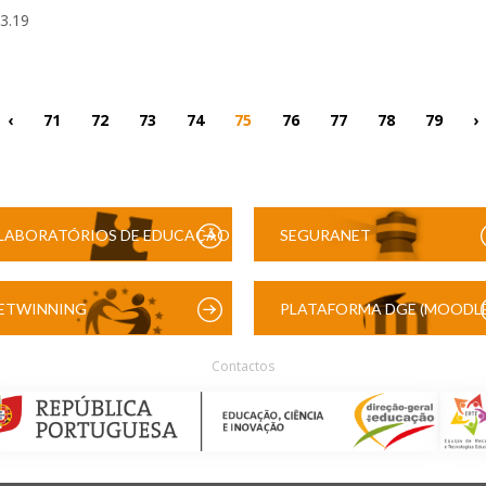
03.19
‹
71
72
73
74
75
76
77
78
79
›
LABORATÓRIOS DE EDUCAÇÃO
SEGURANET
DIGITAL
ETWINNING
PLATAFORMA DGE (MOODLE
Contactos