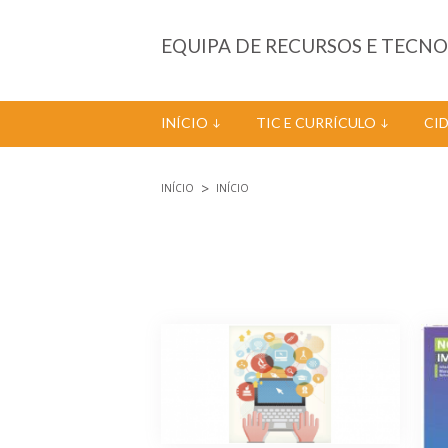
Passar para o conteúdo principal
EQUIPA DE RECURSOS E TECN
INÍCIO
TIC E CURRÍCULO
CI
INÍCIO
INÍCIO
Está aqui
Páginas