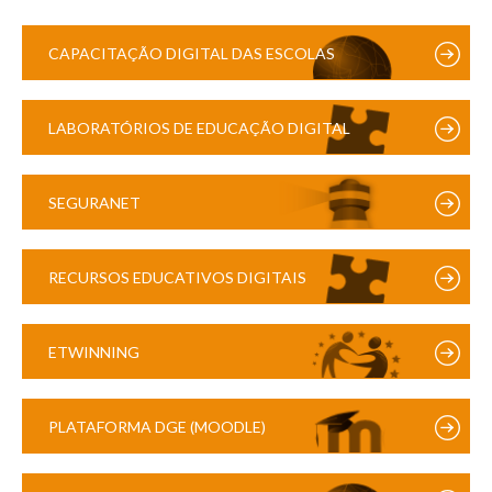
CAPACITAÇÃO DIGITAL DAS ESCOLAS
LABORATÓRIOS DE EDUCAÇÃO DIGITAL
SEGURANET
RECURSOS EDUCATIVOS DIGITAIS
ETWINNING
PLATAFORMA DGE (MOODLE)