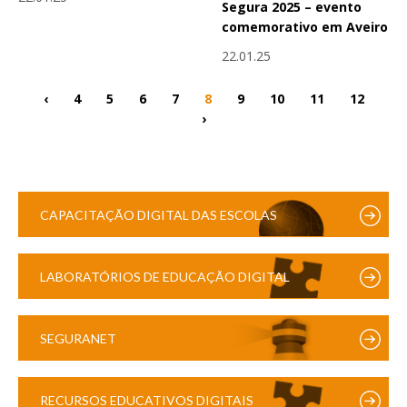
Segura 2025 – evento
comemorativo em Aveiro
22.01.25
‹
4
5
6
7
8
9
10
11
12
›
CAPACITAÇÃO DIGITAL DAS ESCOLAS
LABORATÓRIOS DE EDUCAÇÃO DIGITAL
SEGURANET
RECURSOS EDUCATIVOS DIGITAIS