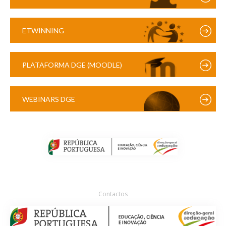
ETWINNING
PLATAFORMA DGE (MOODLE)
WEBINARS DGE
Contactos