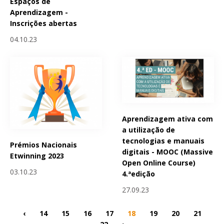
Espaços de
Aprendizagem -
Inscrições abertas
04.10.23
Aprendizagem ativa com
a utilização de
tecnologias e manuais
Prémios Nacionais
digitais - MOOC (Massive
Etwinning 2023
Open Online Course)
03.10.23
4.ªedição
27.09.23
‹
14
15
16
17
18
19
20
21
22
›