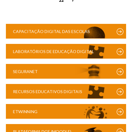
CAPACITAÇÃO DIGITAL DAS ESCOLAS
LABORATÓRIOS DE EDUCAÇÃO DIGITAL
SEGURANET
RECURSOS EDUCATIVOS DIGITAIS
ETWINNING
PLATAFORMA DGE (MOODLE)