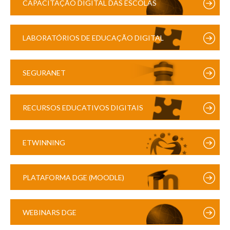
CAPACITAÇÃO DIGITAL DAS ESCOLAS
LABORATÓRIOS DE EDUCAÇÃO DIGITAL
SEGURANET
RECURSOS EDUCATIVOS DIGITAIS
ETWINNING
PLATAFORMA DGE (MOODLE)
WEBINARS DGE