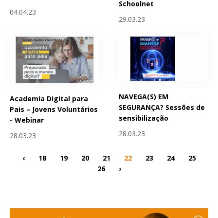
Schoolnet
04.04.23
29.03.23
NAVEGA(S) EM
Academia Digital para
SEGURANÇA? Sessões de
Pais – Jovens Voluntários
sensibilização
- Webinar
28.03.23
28.03.23
‹
18
19
20
21
22
23
24
25
26
›