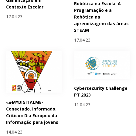
Gamificação em
Robótica na Escola: A
Contexto Escolar
Programação e a
17.04.23
Robótica na
aprendizagem das áreas
STEAM
17.04.23
Cybersecurity Challenge
PT 2023
«#MYDIGITALME-
11.04.23
Conectado. Informado.
Crítico» Dia Europeu da
Informação para jovens
14.04.23