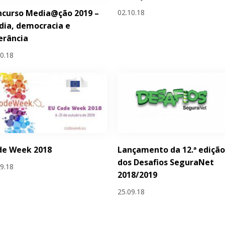
02.10.18
ncurso Media@ção 2019 –
ia, democracia e
erância
10.18
de Week 2018
Lançamento da 12.ª ediçã
dos Desafios SeguraNet
09.18
2018/2019
25.09.18