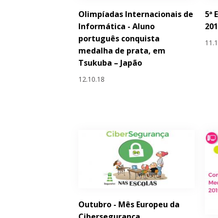
Olimpíadas Internacionais de
5ª 
Informática - Aluno
201
português conquista
11.
medalha de prata, em
Tsukuba – Japão
12.10.18
Outubro - Mês Europeu da
Cibersegurança