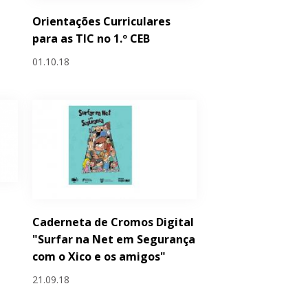
Orientações Curriculares
para as TIC no 1.º CEB
01.10.18
o
Caderneta de Cromos Digital
"Surfar na Net em Segurança
com o Xico e os amigos"
21.09.18