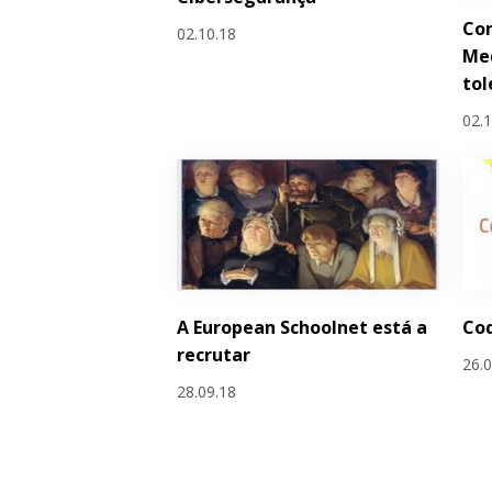
Co
02.10.18
Med
tol
02.
A European Schoolnet está a
Co
recrutar
26.
28.09.18