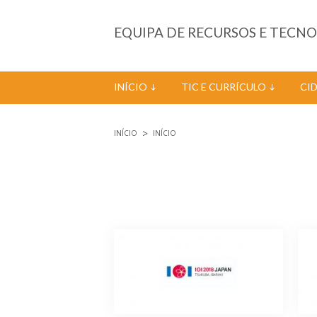
Passar para o conteúdo principal
EQUIPA DE RECURSOS E TECN
INÍCIO
TIC E CURRÍCULO
CI
INÍCIO
INÍCIO
Está aqui
Páginas