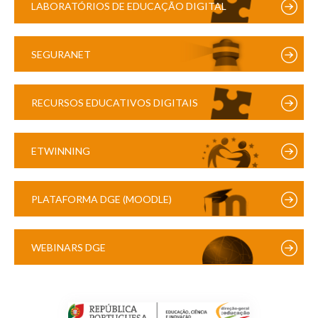
LABORATÓRIOS DE EDUCAÇÃO DIGITAL
SEGURANET
RECURSOS EDUCATIVOS DIGITAIS
ETWINNING
PLATAFORMA DGE (MOODLE)
WEBINARS DGE