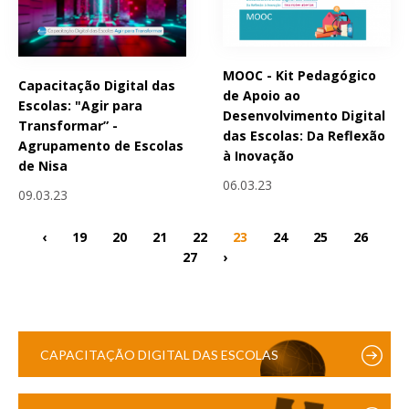
MOOC - Kit Pedagógico
Capacitação Digital das
de Apoio ao
Escolas: "Agir para
Desenvolvimento Digital
Transformar” -
das Escolas: Da Reflexão
Agrupamento de Escolas
à Inovação
de Nisa
06.03.23
09.03.23
‹
19
20
21
22
23
24
25
26
27
›
CAPACITAÇÃO DIGITAL DAS ESCOLAS