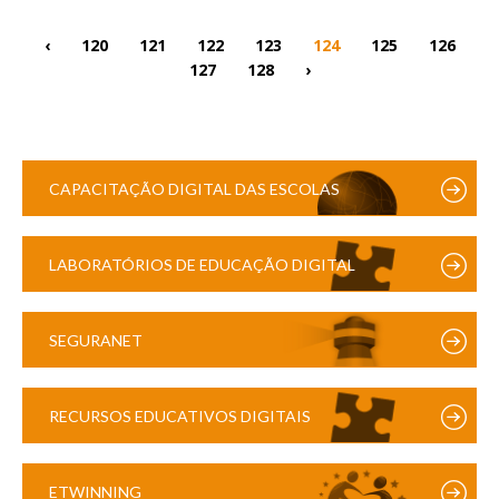
‹
120
121
122
123
124
125
126
127
128
›
CAPACITAÇÃO DIGITAL DAS ESCOLAS
LABORATÓRIOS DE EDUCAÇÃO DIGITAL
SEGURANET
RECURSOS EDUCATIVOS DIGITAIS
ETWINNING