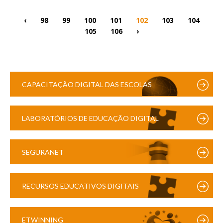
‹
98
99
100
101
102
103
104
105
106
›
CAPACITAÇÃO DIGITAL DAS ESCOLAS
LABORATÓRIOS DE EDUCAÇÃO DIGITAL
SEGURANET
RECURSOS EDUCATIVOS DIGITAIS
ETWINNING