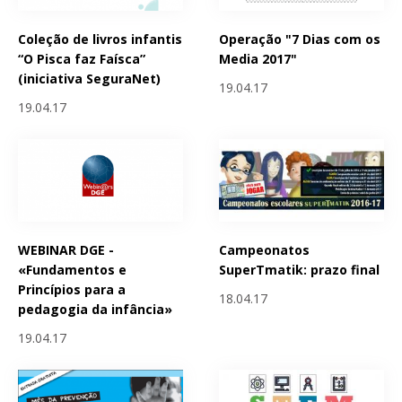
Coleção de livros infantis
Operação "7 Dias com os
“O Pisca faz Faísca”
Media 2017"
(iniciativa SeguraNet)
19.04.17
19.04.17
WEBINAR DGE -
Campeonatos
«Fundamentos e
SuperTmatik: prazo final
Princípios para a
18.04.17
pedagogia da infância»
19.04.17