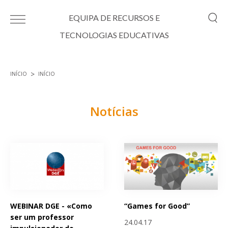
Passar para o conteúdo principal
EQUIPA DE RECURSOS E
TECNOLOGIAS EDUCATIVAS
INÍCIO
INÍCIO
Está aqui
Notícias
Páginas
WEBINAR DGE - «Como
“Games for Good”
ser um professor
24.04.17